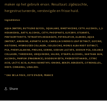
maken op het gebruik ervan. Resultaat: zijdezachte,
hergestructureerde, verstevigde en frisse huid.
Ingrediënten
AQUA (WATER), BUTYLENE GLYCOL, SQUALANE, DIMETHICONE, CETYL ALCOHOL, 1,2-
HEXANEDIOL, BATYL ALCOHOL, CETYL PHOSPHATE, GLYCERYL STEARATE,
PENTAERYTHRITYL TETRAETHYLHEXANOATE, PETROLATUM, ALANINE, AQUA
(WATER)*, ARGININE, ASPARTIC ACID, CAMELLIA SINENSIS LEAF EXTRACT, GLYCINE,
HISTIDINE, HYDROLYZED COLLAGEN, ISOLEUCINE, MORUS ALBA ROOT EXTRACT,
PCA, PHENYLALANINE, PROLINE, SERINE, SODIUM LACTATE, SODIUM PCA, SOLUBLE
COLLAGEN, THREONINE, UBIQUINONE, VALINE, STEARYL ALCOHOL, XANTHAN GUM,
ALCOHOL, PARFUM (FRAGRANCE), DISODIUM EDTA, PHENOXYETHANOL, CITRIC
ACID, LACTIC ACID, ALPHA-ISOMETHYL IONONE, BENZYL BENZOATE, CITRONELLOL,
HEXYL CINNAMAL, LINALOOL
* EAU DE LA FOUX, COTE D’AZUR, FRANCE
Share