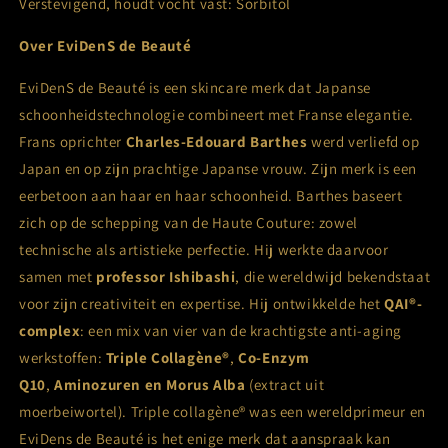
Verstevigend, houdt vocht vast: Sorbitol
Over
EviDenS de Beauté
EviDenS de Beauté is een skincare merk dat Japanse
schoonheidstechnologie combineert met Franse elegantie.
Frans oprichter
Charles-Edouard Barthes
werd verliefd op
Japan en op zijn prachtige Japanse vrouw. Zijn merk is een
eerbetoon aan haar en haar schoonheid. Barthes baseert
zich op de schepping van de Haute Couture: zowel
technische als artistieke perfectie. Hij werkte daarvoor
samen met
professor Ishibashi
, die wereldwijd bekendstaat
voor zijn creativiteit en expertise. Hij ontwikkelde het
QAI®-
complex
: een mix van vier van de krachtigste anti-aging
werkstoffen:
Triple Collagène®
,
Co-Enzym
Q10
,
Aminozuren en Morus Alba
(extract uit
moerbeiwortel). Triple collagène® was een wereldprimeur en
EviDens de Beauté is het enige merk dat aanspraak kan