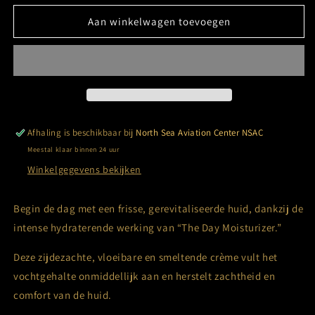
voor
voor
EviDenS
EviDenS
Aan winkelwagen toevoegen
de
de
Beauté
Beauté
-
-
The
The
Day
Day
Moisturizer
Moisturizer
(50
(50
Afhaling is beschikbaar bij
North Sea Aviation Center NSAC
ml)
ml)
Meestal klaar binnen 24 uur
Winkelgegevens bekijken
Begin de dag met een frisse, gerevitaliseerde huid, dankzij de
intense hydraterende werking van “The Day Moisturizer.”
Deze zijdezachte, vloeibare en smeltende crème vult het
vochtgehalte onmiddellijk aan en herstelt zachtheid en
comfort van de huid.