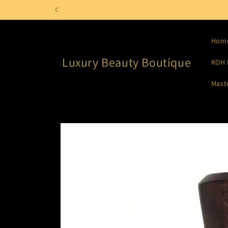
Meteen
naar de
content
Hom
Luxury Beauty Boutique
KOH 
Mast
Ga direct naar
productinformatie