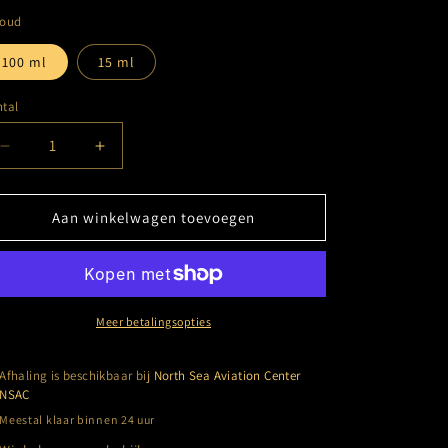
houd
100 ml
15 ml
tal
Aantal
Aantal
verlagen
verhogen
voor
voor
Frapin
Frapin
Aan winkelwagen toevoegen
-
-
1270
1270
-
-
Genderfree
Genderfree
Meer betalingsopties
Afhaling is beschikbaar bij
North Sea Aviation Center
NSAC
Meestal klaar binnen 24 uur