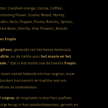
ten:
Candied orange, Cocoa, Coffee,
erlasting flower, Guaiac Wood, Honey,
nden, Nuts, Pepper, Prune, Raisins, Spices,
nka Bean, Vanilla, Vine Flowers, Woods
er Frapin
ijdloos
, gemaakt van het beste materiaal,
aditie
, en de liefde voor
het mooie en het
ede.
” Dat is het motto van de familie
Frapin
.
j staan vooral bekend om hun cognac, maar
bruiken hun kennis en traditie ook om
rfums te ontwikkelen.
t
cognac
de inspiratie is voor hun parfum,
nd je terug in hun productieproces, geuren en