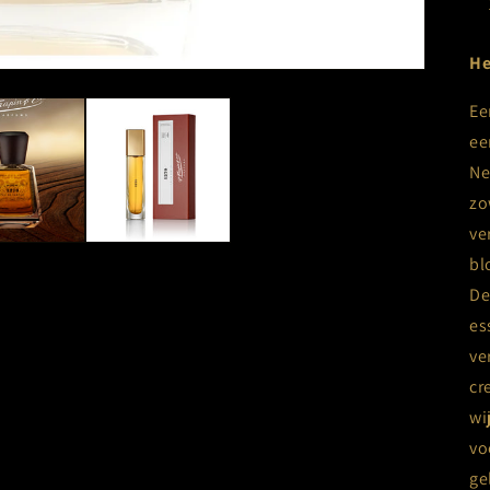
He
Ee
ee
Ne
zo
ve
bl
De
es
ve
cr
wi
vo
ge