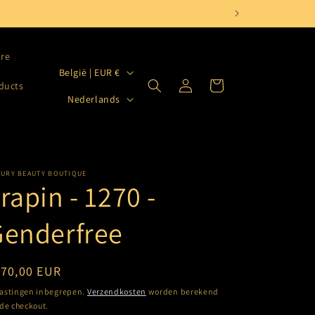
are
L
België | EUR €
Inloggen
Winkelwagen
oducts
a
T
Nederlands
n
a
d
a
/
l
r
XURY BEAUTY BOUTIQUE
rapin - 1270 -
e
g
Genderfree
i
o
ormale
170,00 EUR
ijs
astingen inbegrepen.
Verzendkosten
worden berekend
 de checkout.