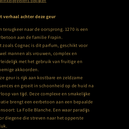
Winkelgegevens bekijken
t verhaal achter deze geur
n terugkeer naar de oorsprong. 1270 is een
rbetoon aan de familie Frapin.
t zoals Cognac is dit parfum, geschikt voor
wel mannen als vrouwen, complex en
rleidelijk met het gebruik van fruitige en
oemige akkoorden.
ze geur is rijk aan kostbare en zeldzame
sences en groeit in schoonheid op de huid na
rloop van tijd. Deze complexe en smakelijke
eatie brengt een eerbetoon aan een bepaalde
jnsoort: La Folle Blanche. Een waar paradijs
or diegene die streven naar het opperste
luk.