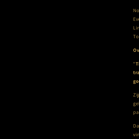
No
Ev
Li
To
Ov
“
T
tr
go
Zi
ge
pa
Da
vi