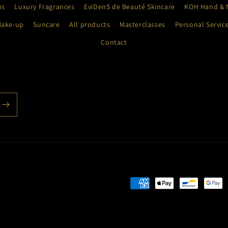
ns
Luxury Fragrances
EviDenS de Beauté Skincare
KOH Hand & N
Make-up
Suncare
All products
Masterclasses
Personal Servic
Contact
Betaalmethoden