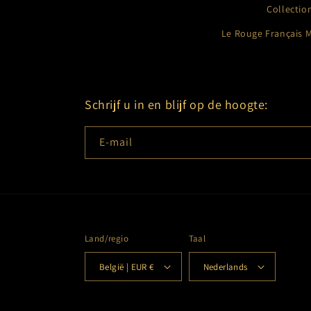
Collectio
Le Rouge Français 
Schrijf u in en blijf op de hoogte:
E‑mail
Land/regio
Taal
België | EUR €
Nederlands