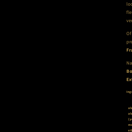
lo
fl
ve
Of
pr
Fr
Na
Bo
Ex
Ing
al
al
(y
me
et