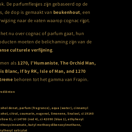
ok. De parfumflesjes zijn gebaseerd op de
es, de dop is gemaakt van
beukenhout
, een
rwijzing naar de vaten waarop cognac rijpt.
 het nu over cognac of parfum gaat, hun
oducten moeten de belichaming zijn van de
anse culturele verfijning
.
men als
1270, l’Humaniste
,
The Orchid Man,
is Blanc, If by RK, Isle of Man, and 1270
treme
behoren tot het gamma van Frapin.
rediënten
cohol denat, parfum (fragrance), aqua (water), cinnamyl
cohol, citral, coumarin, eugenol, limonene, linalool, ci 19140
ellow 5), ci 14700 (red 4), ci 42090 (blue 1), ethyhexyl
thoxycinnamate, butyl methoxydibenzoylmethane,
hylhexyl salicylat