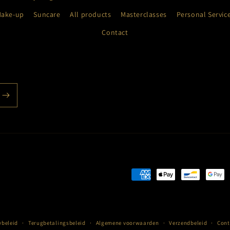
Make-up
Suncare
All products
Masterclasses
Personal Servic
Contact
Betaalmethoden
ybeleid
Terugbetalingsbeleid
Algemene voorwaarden
Verzendbeleid
Cont