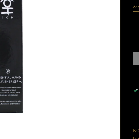
Aan
KO