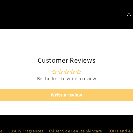
Customer Reviews
Be the first to write a review
Write a review
ns
Luxury Fragrances
EviDenS de Beauté Skincare
KOH Hand & N