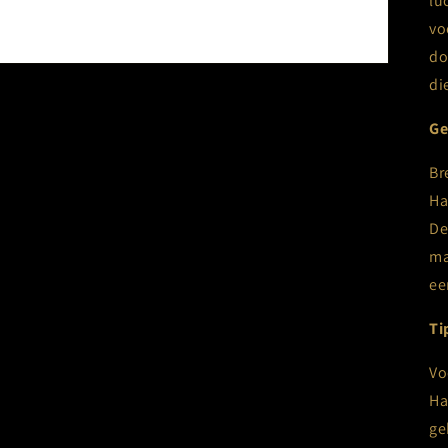
lu
vo
do
di
Ge
Br
Ha
De
ma
ee
Ti
Vo
Ha
ge