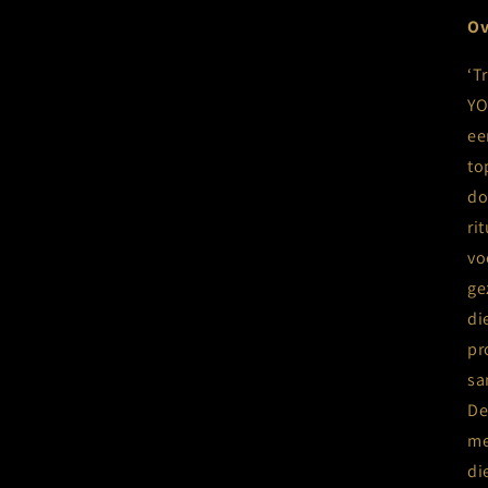
Ov
‘T
YO
ee
to
do
ri
vo
ge
di
pr
sa
De
me
di