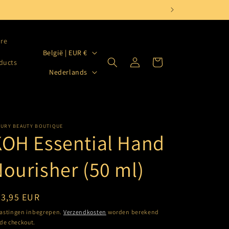
are
L
België | EUR €
Inloggen
Winkelwagen
oducts
a
T
Nederlands
n
a
d
a
/
l
r
XURY BEAUTY BOUTIQUE
OH Essential Hand
e
g
ourisher (50 ml)
i
o
ormale
23,95 EUR
ijs
astingen inbegrepen.
Verzendkosten
worden berekend
 de checkout.