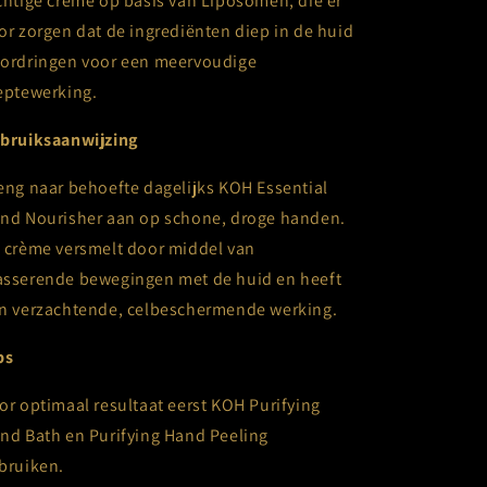
chtige crème op basis van Liposomen, die er
or zorgen dat de ingrediënten diep in de huid
ordringen voor een meervoudige
eptewerking.
bruiksaanwijzing
eng naar behoefte dagelijks KOH Essential
nd Nourisher aan op schone, droge handen.
 crème versmelt door middel van
sserende bewegingen met de huid en heeft
n verzachtende, celbeschermende werking.
ps
or optimaal resultaat eerst KOH Purifying
nd Bath en Purifying Hand Peeling
bruiken.