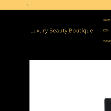
Meteen
naar de
content
Hom
Luxury Beauty Boutique
KOH 
Mast
Ga direct naar
productinformatie