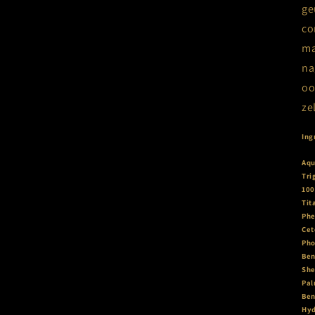
ge
co
ma
na
oo
ze
Ing
Aqu
Tri
100
Tit
Phe
Cet
Pho
Ben
She
Pal
Ben
Hyd