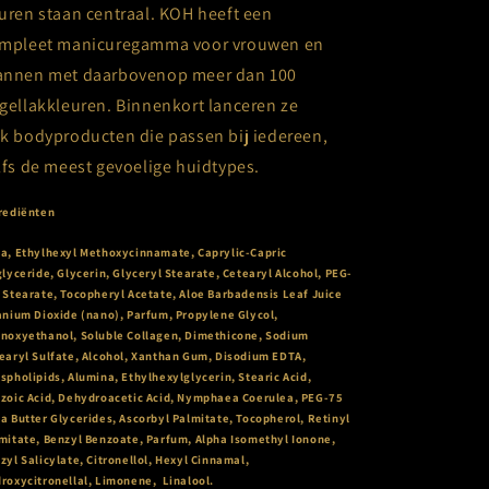
uren staan centraal. KOH heeft een
mpleet manicuregamma voor vrouwen en
nnen met daarbovenop meer dan 100
gellakkleuren. Binnenkort lanceren ze
k bodyproducten die passen bij iedereen,
lfs de meest gevoelige huidtypes.
rediënten
a, Ethylhexyl Methoxycinnamate, Caprylic-Capric
glyceride, Glycerin, Glyceryl Stearate, Cetearyl Alcohol, PEG-
 Stearate, Tocopheryl Acetate, Aloe Barbadensis Leaf Juice
anium Dioxide (nano), Parfum, Propylene Glycol,
noxyethanol, Soluble Collagen, Dimethicone, Sodium
earyl Sulfate, Alcohol, Xanthan Gum, Disodium EDTA,
spholipids, Alumina, Ethylhexylglycerin, Stearic Acid,
zoic Acid, Dehydroacetic Acid, Nymphaea Coerulea, PEG-75
a Butter Glycerides, Ascorbyl Palmitate, Tocopherol, Retinyl
mitate, Benzyl Benzoate, Parfum, Alpha Isomethyl Ionone,
zyl Salicylate, Citronellol, Hexyl Cinnamal,
roxycitronellal, Limonene, Linalool.