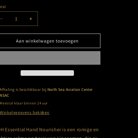
tal
Aantal
Aantal
verlagen
verhogen
voor
voor
KOH
KOH
Aan winkelwagen toevoegen
Essential
Essential
Hand
Hand
Nourisher
Nourisher
(50
(50
ml)
ml)
Afhaling is beschikbaar bij
North Sea Aviation Center
NSAC
Meestal klaar binnen 24 uur
Winkelgegevens bekijken
H Essential Hand Nourisher is een romige en