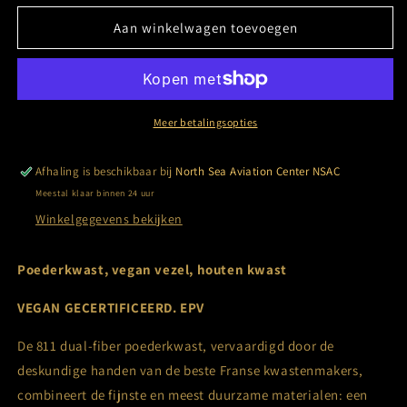
voor
voor
Le
Le
Aan winkelwagen toevoegen
Rouge
Rouge
Français
Français
-
-
Dual-
Dual-
Fiber
Fiber
Meer betalingsopties
Brush
Brush
Afhaling is beschikbaar bij
North Sea Aviation Center NSAC
Meestal klaar binnen 24 uur
Winkelgegevens bekijken
Poederkwast, vegan vezel, houten kwast
VEGAN GECERTIFICEERD. EPV
De 811 dual-fiber poederkwast, vervaardigd door de
deskundige handen van de beste Franse kwastenmakers,
combineert de fijnste en meest duurzame materialen: een