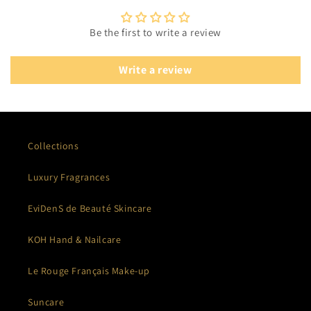
Be the first to write a review
Write a review
Collections
Luxury Fragrances
EviDenS de Beauté Skincare
KOH Hand & Nailcare
Le Rouge Français Make-up
Suncare